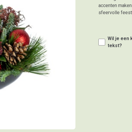
accenten maken 
sfeervolle feest
Wil je een
tekst?